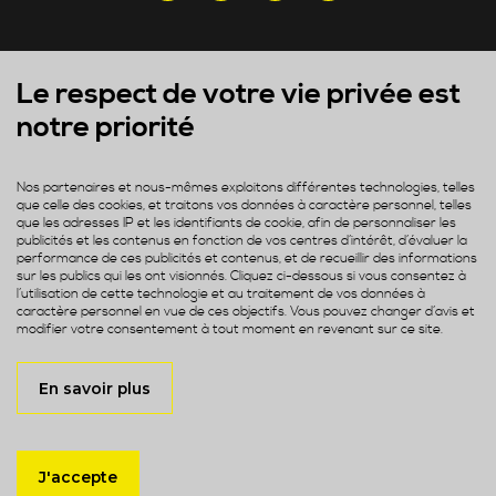
Le respect de votre vie privée est
notre priorité
Adresses
32 rue de Cambrai 75019 Paris
Tél +33 (0)1 85 08 22 69
Nos partenaires et nous-mêmes exploitons différentes technologies, telles
que celle des cookies, et traitons vos données à caractère personnel, telles
que les adresses IP et les identifiants de cookie, afin de personnaliser les
publicités et les contenus en fonction de vos centres d’intérêt, d’évaluer la
performance de ces publicités et contenus, et de recueillir des informations
sur les publics qui les ont visionnés. Cliquez ci-dessous si vous consentez à
l’utilisation de cette technologie et au traitement de vos données à
caractère personnel en vue de ces objectifs. Vous pouvez changer d’avis et
modifier votre consentement à tout moment en revenant sur ce site.
En savoir plus
Légales
@alliance of digital builders 2026
Gestion de mes données personnelles
J'accepte