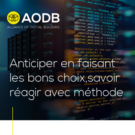
Skip
to
main
content
Anticiper en faisant
les bons choix,savoir
réagir avec méthode