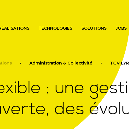
Skip
to
main
content
RÉALISATIONS
TECHNOLOGIES
SOLUTIONS
JOBS
ations
Administration & Collectivité
TGV LYR
exible : une gest
verte, des évol