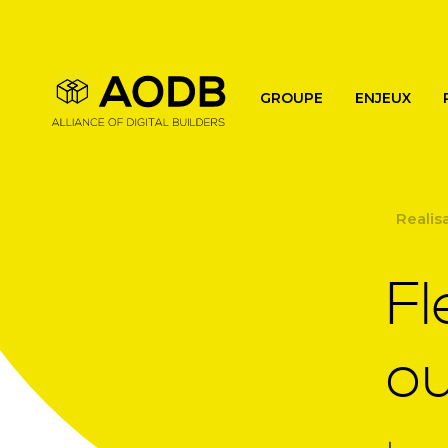
Main navigation
GROUPE
ENJEUX
Realis
Fl
ou