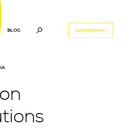
Menu tools header
BLOG
Construisons !
IA
ion
utions