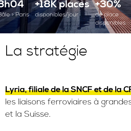
3h04
+18K places
+30%
Bâle > Paris
disponibles/jour
de place
disponibles
La stratégie
Lyria, filiale de la SNCF et de la 
les liaisons ferroviaires à grand
et la Suisse.