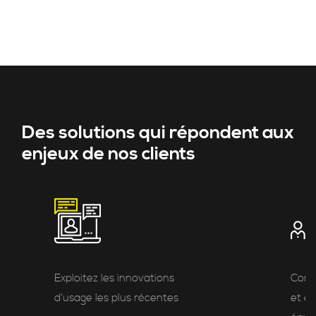
Des solutions qui répondent aux
enjeux de nos clients
Exploitez les innovations
Cond
d’usage les plus récentes
et e