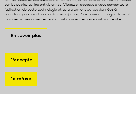
sur les publics qui les ont visionnés. Cliquez ci-dessous si vous consentez à
l’utilisation de cette technologie et au traitement de vos données à
caractère personnel en vue de ces objectifs. Vous pouvez changer d’avis et
modifier votre consentement à tout moment en revenant sur ce site.
En savoir plus
J'accepte
+ 200
Je refuse
Experts