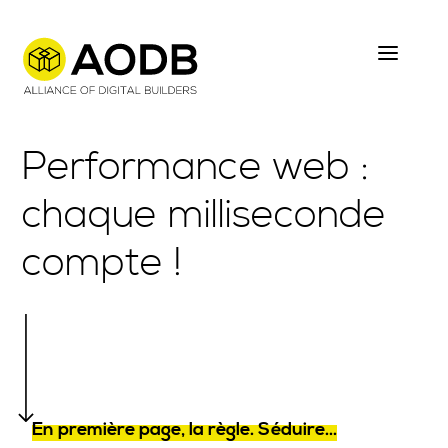
Skip
to
main
content
Performance web :
chaque milliseconde
compte !
En première page, la règle. Séduire...