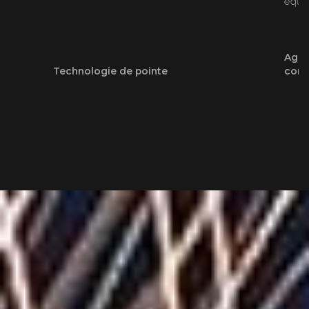
équi
Agili
Technologie de pointe
cons