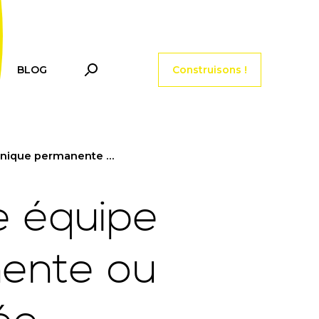
Menu tools header
BLOG
Construisons !
ente ou à durée déterminée
e équipe
ente ou