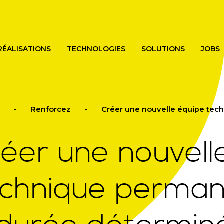
Skip
to
main
content
RÉALISATIONS
TECHNOLOGIES
SOLUTIONS
JOBS
Renforcez
Créer une nouvelle équipe technique perman
éer une nouvell
echnique perman