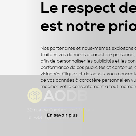
Le respect de
est notre prio
Nos partenaires et nous-mêmes exploitons dif
traitons vos données à caractère personnel, t
afin de personnaliser les publicités et les co
performance de ces publicités et contenus, et 
visionnés. Cliquez ci-dessous si vous consent
de vos données à caractère personnel en vue
modifier votre consentement à tout moment 
Adresses
32 rue de Cambrai 75019 Paris
En savoir plus
Tél +33 (0)1 85 08 22 69