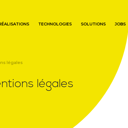
Skip
to
main
content
RÉALISATIONS
TECHNOLOGIES
SOLUTIONS
JOBS
ns légales
ntions légales