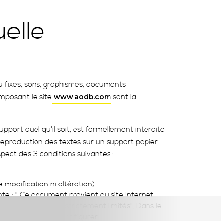
uelle
ou fixes, sons, graphismes, documents
mposant le site
sont la
www.aodb.com
upport quel qu'il soit, est formellement interdite
 reproduction des textes sur un support papier
pect des 3 conditions suivantes :
 modification ni altération)
vante : " Ce document provient du site Internet
n sont réservés et strictement limités". Dans le
doit impérativement figurer.