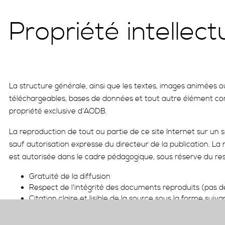
Propriété intellect
La structure générale, ainsi que les textes, images animées 
téléchargeables, bases de données et tout autre élément co
propriété exclusive d’AODB.
La reproduction de tout ou partie de ce site Internet sur un s
sauf autorisation expresse du directeur de la publication. La
est autorisée dans le cadre pédagogique, sous réserve du res
Gratuité de la diffusion
Respect de l'intégrité des documents reproduits (pas de
Citation claire et lisible de la source sous la forme sui
propriété de la société AODB. Les droits de reproductio
cas d'un site Internet, l'adresse du site
www.aodb.com