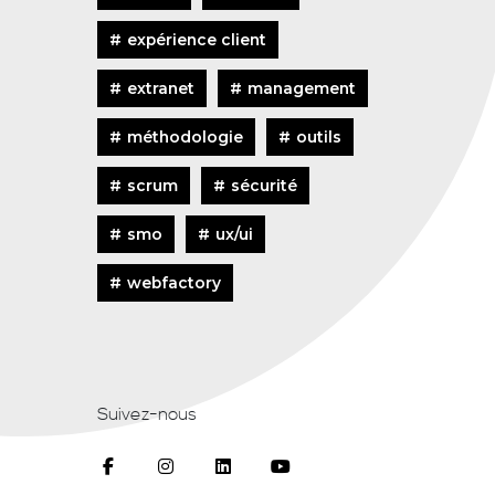
expérience client
extranet
management
méthodologie
outils
scrum
sécurité
smo
ux/ui
webfactory
Suivez-nous