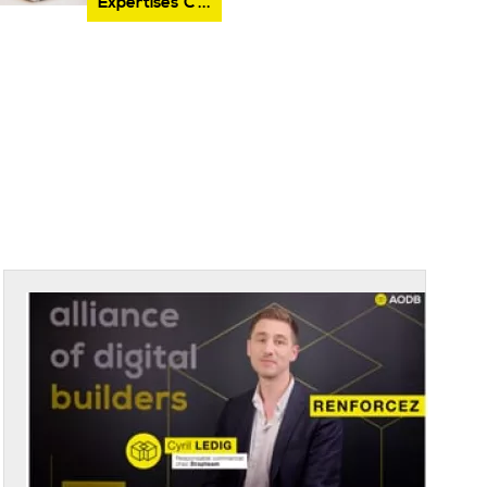
Expertises
C ...