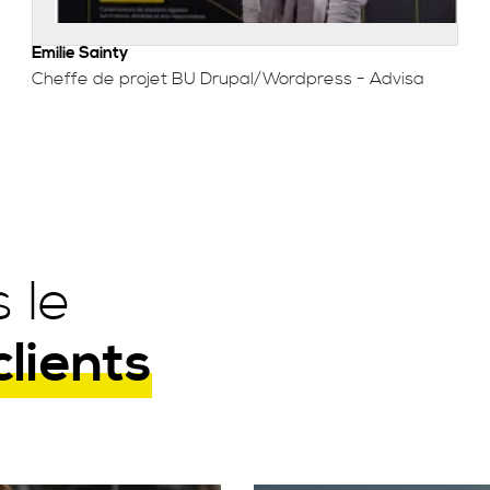
Emilie Sainty
Cheffe de projet BU Drupal/Wordpress - Advisa
 le
clients