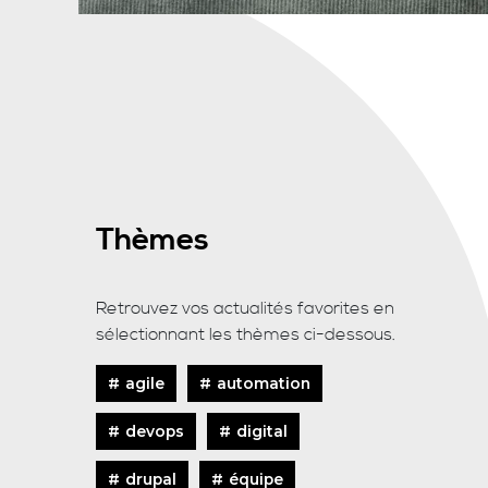
Thèmes
Retrouvez vos actualités favorites en
sélectionnant les thèmes ci-dessous.
agile
automation
devops
digital
drupal
équipe