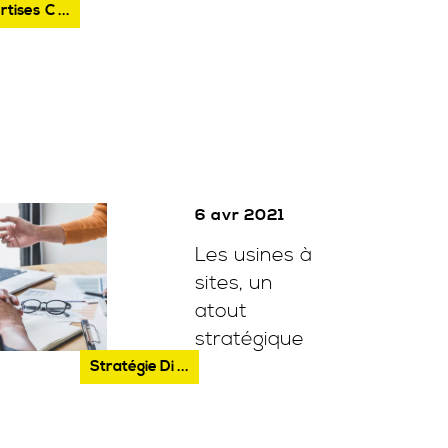
rtises
C ...
6 avr 2021
Les usines à
sites, un
atout
stratégique
Stratégie Di ...