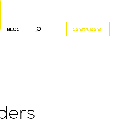
Menu tools header
BLOG
Construisons !
lders