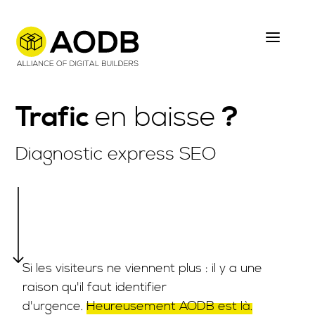
Skip
to
main
content
Trafic
en baisse
?
Diagnostic express SEO
Si les visiteurs ne viennent plus : il y a une
raison qu'il faut identifier
d'urgence.
Heureusement AODB est là.