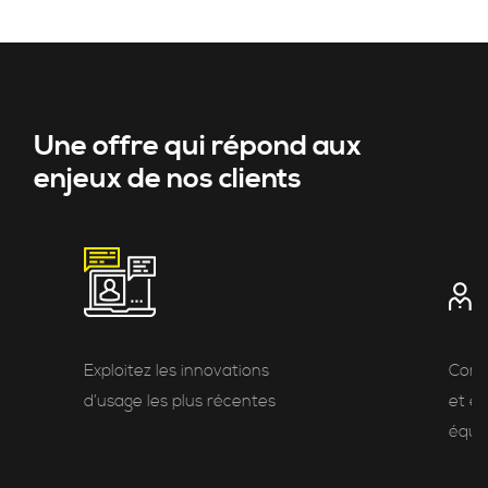
Une offre qui répond aux
enjeux de nos clients
Exploitez les innovations
Cond
d’usage les plus récentes
et e
équi