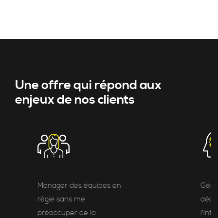
Une offre qui répond aux
enjeux de nos clients
Manager des équipes en
Gére
régie sans me
décen
préoccuper de la
l'inte