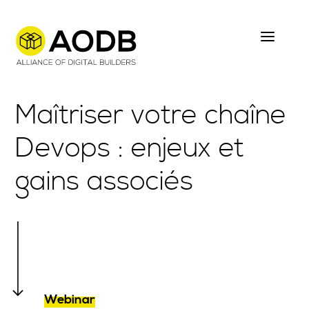
Skip
to
main
content
Maîtriser votre chaîne
Devops : enjeux et
gains associés
Webinar