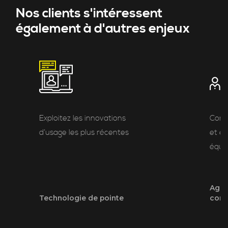
Nos clients s'intéressent
également à d'autres enjeux
Exploitez les innovations
Cond
d’usage les plus récentes
et e
équi
Agili
Technologie de pointe
cons