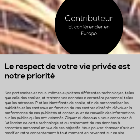
Contributeur
Et conférencier en
Europe
Le respect de votre vie privée est
notre priorité
Nos partenaires et nous-mêmes exploitons différentes technologies, telles
que celle des cookies, et traitons vos données à caractère personnel, telles
que les adresses IP et les identifiants de cookie, afin de personnaliser les
publicités et les contenus en fonction de vos centres d’intérêt, d’évaluer la
performance de ces publicités et contenus, et de recueillir des informations
sur les publics qui les ont visionnés. Cliquez ci-dessous si vous consentez à
l’utilisation de cette technologie et au traitement de vos données à
caractère personnel en vue de ces objectifs. Vous pouvez changer d’avis et
modifier votre consentement à tout moment en revenant sur ce site.