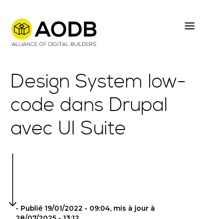
Skip
to
main
content
Design System low-
code dans Drupal
avec UI Suite
- Publié 19/01/2022 - 09:04, mis à jour à
28/07/2025 - 13:12