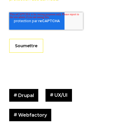
UX/UI
Drupal
Webfactory