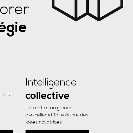
orer
égie
Intelligence
collective
n dès
Permettre au groupe
d’exceller et faire éclore des
idées novatrices