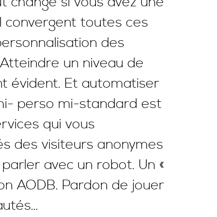
ut change si vous avez une
el convergent toutes ces
personnalisation des
 Atteindre un niveau de
ent évident. Et automatiser
 mi- perso mi-standard est
ervices qui vous
tés des visiteurs anonymes
e parler avec un robot. Un «
sion AODB. Pardon de jouer
eautés…