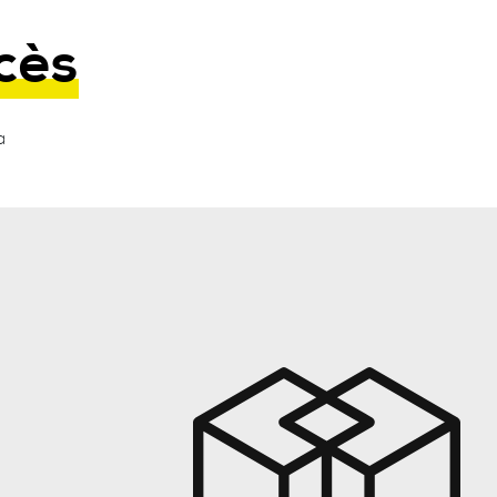
ccès
a