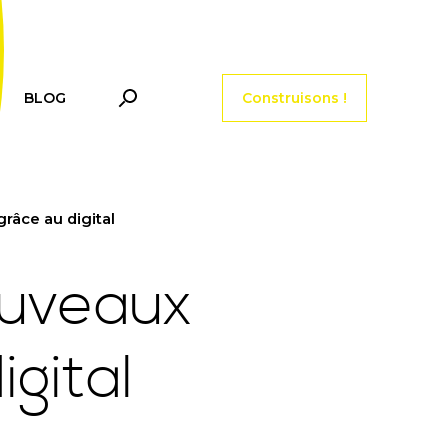
Menu tools header
BLOG
Construisons !
âce au digital
ouveaux
gital