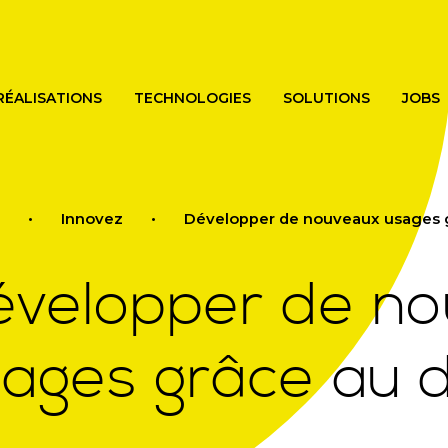
Skip
to
main
content
RÉALISATIONS
TECHNOLOGIES
SOLUTIONS
JOBS
Innovez
Développer de nouveaux usages gr
évelopper de n
ages grâce au di