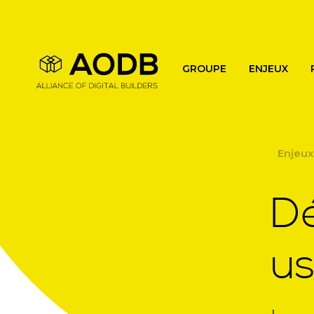
Main navigation
GROUPE
ENJEUX
Enjeux
D
us