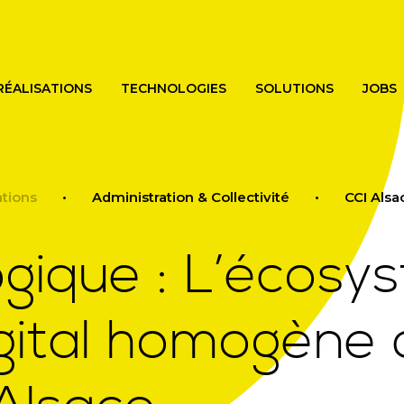
Skip
to
main
content
RÉALISATIONS
TECHNOLOGIES
SOLUTIONS
JOBS
ations
Administration & Collectivité
CCI Alsa
gique : L’écosy
gital homogène 