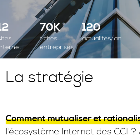
12
70K
120
sites
fiches
actualités/an
internet
entreprises
La stratégie
Comment mutualiser et rationali
l'écosystème Internet des CCI ? 