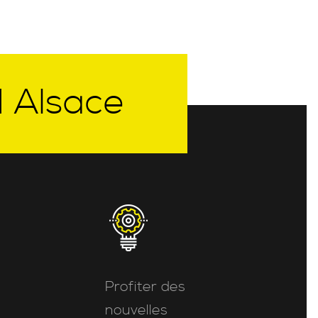
I Alsace
Profiter des
nouvelles