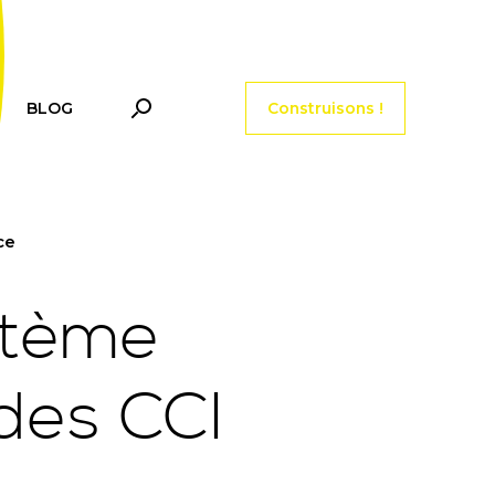
Menu tools header
BLOG
Construisons !
ce
stème
des CCI