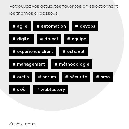
Retrouvez vos actualités favorites en sélectionnant
les thèmes ci-dessous.
agile
automation
devops
digital
drupal
équipe
expérience client
extranet
management
méthodologie
outils
scrum
sécurité
smo
ux/ui
webfactory
Suivez-nous