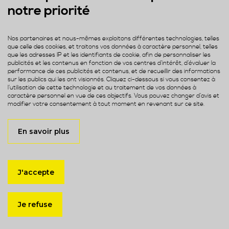
notre priorité
Nos partenaires et nous-mêmes exploitons différentes technologies, telles
que celle des cookies, et traitons vos données à caractère personnel, telles
que les adresses IP et les identifiants de cookie, afin de personnaliser les
publicités et les contenus en fonction de vos centres d’intérêt, d’évaluer la
performance de ces publicités et contenus, et de recueillir des informations
sur les publics qui les ont visionnés. Cliquez ci-dessous si vous consentez à
38 ans
50
N°1
l’utilisation de cette technologie et au traitement de vos données à
caractère personnel en vue de ces objectifs. Vous pouvez changer d’avis et
d'expertise en
pays
médicaments à base
modifier votre consentement à tout moment en revenant sur ce site.
phytothérapie
distributeurs
de plantes
En savoir plus
J'accepte
Je refuse